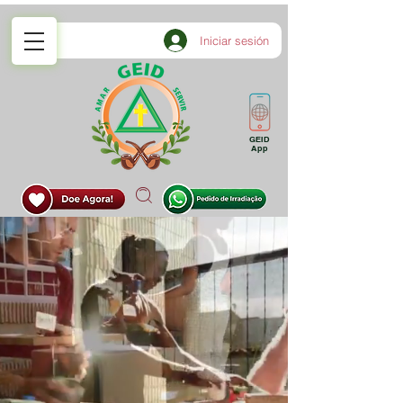
Iniciar sesión
GEID
App