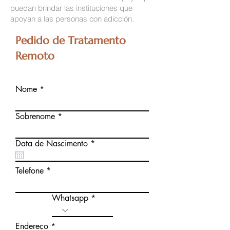
puedan brindar las instituciones que
apoyan a las personas con adicción.
Pedido de Tratamento
Remoto
Nome
Sobrenome
r
Data de Nascimento
*
e
q
u
Telefone
i
r
e
Whatsapp
d
Endereço