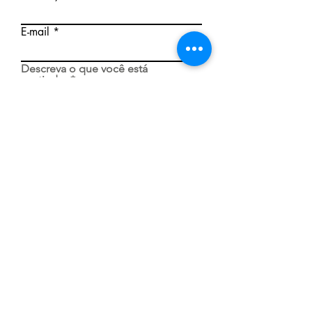
E-mail
Descreva o que você está
sentindo.
Justifique a sua impossibilidade
de comparecer ao GEID.
Enviar