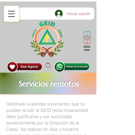
Iniciar sesión
GEID
App
Servicios remotos
Destinado a atender a pacientes que no
pueden acudir al GEID (esta incapacidad
debe justificarse y ser autorizada
posteriormente por la Dirección de la
Casa). Se realizan en días y horarios