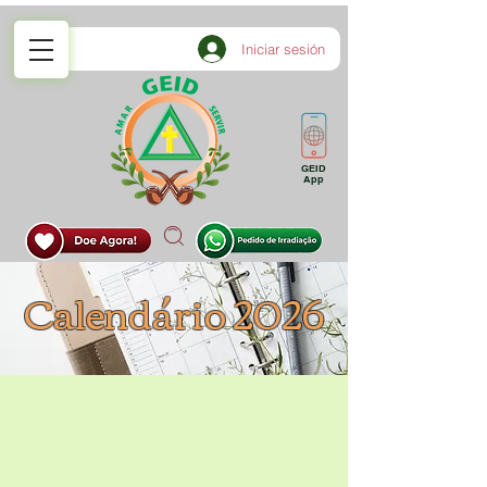
Iniciar sesión
GEID
App
Calendário 2026