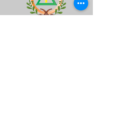
Grupo Espírita Irmão Demétrius
Playa Congonhas do Campo, 151 — Bancários, Isla del
Gobernador, Río de Janeiro/RJ
CEP:
21910-410
- Tel.:
(21) 3396-0374
- CNPJ
32.365.330
/0001-77
Ordenanza Federal de Servicios Públicos N° 650 -
28/03/2007
Decreto de Utilidad Pública Estatal Ley 2127 - 07/06/1993
© 2024 GEID. Departamento de
comunicación