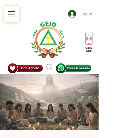
Log In
GEID
App