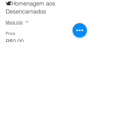
🕊️Homenagem aos
Desencarnados
More info
Price
R$0.00
Share this event
To go back