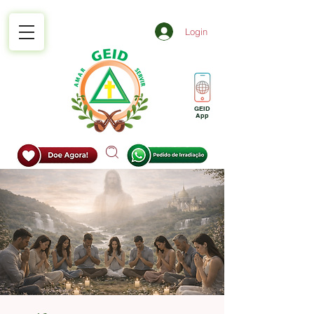
Login
GEID
App