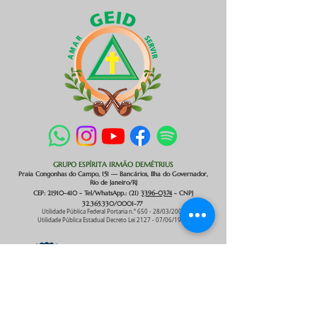
GRUPO ESPÍRITA IRMÃO DEMÉTRIUS
Praia Congonhas do Campo
, 151 — Bancários, Ilha do Governador,
Rio de Janeiro/RJ
CEP:
21910-410
- Tel/WhatsApp.: (21)
3396-0374
- CNPJ
32.365.330
/0001-77
Utilidade Pública Federal Portaria n.º 650 - 28/03/2007
Utilidade Pública Estadual Decreto Lei 2127 - 07/06/1993
.​
Amar e Servir
© 1989/2026 - GEID
Comunicação & Tecnologia.
Há 37 anos servindo à humanidade.